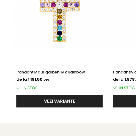
Pandantiv aur galben 14k Rainbow
Pandantiv a
de la 1.181,50 Lei
de la 1.878,
IN STOC
IN STOC
VEZI VARIANTE