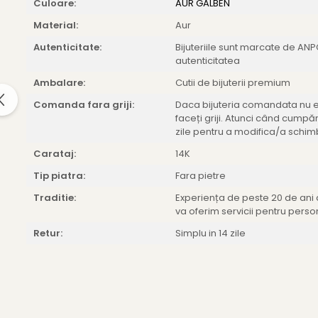
Culoare:
AUR GALBEN
Material:
Aur
Autenticitate:
Bijuteriile sunt marcate de A
autenticitatea
Ambalare:
Cutii de bijuterii premium
Comanda fara griji:
Daca bijuteria comandata nu es
faceți griji. Atunci când cumpăra
zile pentru a modifica/a schimb
Carataj:
14K
Tip piatra:
Fara pietre
Traditie:
Experiența de peste 20 de ani a 
va oferim servicii pentru perso
Retur:
Simplu in 14 zile