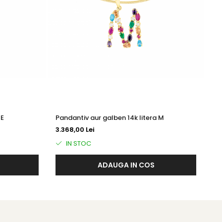
 E
Pandantiv aur galben 14k litera M
Pa
3.368,00 Lei
4.
IN STOC
ADAUGA IN COS