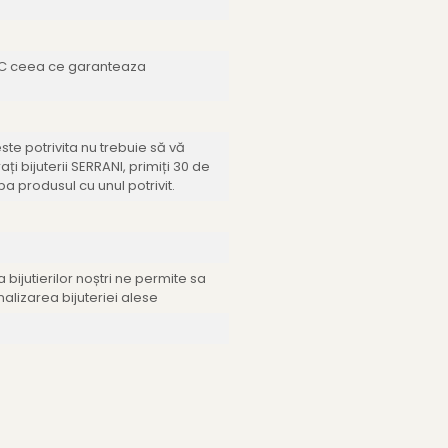
NPC ceea ce garanteaza
te potrivita nu trebuie să vă
ți bijuterii SERRANI, primiți 30 de
a produsul cu unul potrivit.
bijutierilor noștri ne permite sa
nalizarea bijuteriei alese