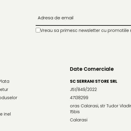
Vreau sa primesc newsletter cu promotiile 
Date Comerciale
Plata
SC SERRANI STORE SRL
Retur
J51/849/2022
oduselor
47138299
oras Calarasi, str Tudor Vlad
15bis
 inel
Calarasi