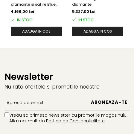
diamante si safire Blue
diamante
Sky
4.166,00 Lei
5.327,00 Lei
IN STOC
IN STOC
ADAUGA IN COS
ADAUGA IN COS
Newsletter
Nu rata ofertele si promotiile noastre
Vreau sa primesc newsletter cu promotiile magazinului.
Afla mai multe in
Politica de Confidentialitate