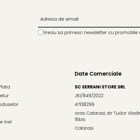
Vreau sa primesc newsletter cu promotiile 
Date Comerciale
Plata
SC SERRANI STORE SRL
Retur
J51/849/2022
oduselor
47138299
oras Calarasi, str Tudor Vlad
15bis
 inel
Calarasi