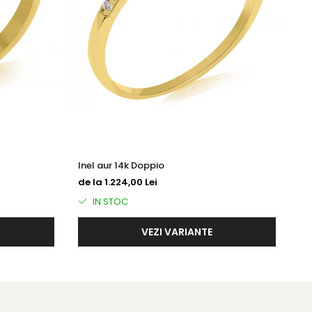
Inel aur 14k Doppio
In
de la 1.224,00 Lei
de
IN STOC
VEZI VARIANTE