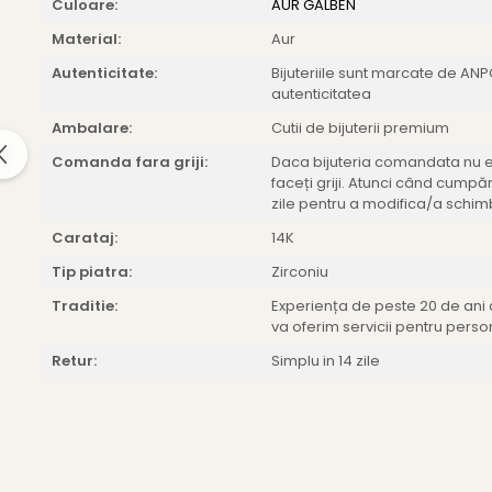
Culoare:
AUR GALBEN
Material:
Aur
Autenticitate:
Bijuteriile sunt marcate de A
autenticitatea
Ambalare:
Cutii de bijuterii premium
Comanda fara griji:
Daca bijuteria comandata nu es
faceți griji. Atunci când cumpăra
zile pentru a modifica/a schimb
Carataj:
14K
Tip piatra:
Zirconiu
Traditie:
Experiența de peste 20 de ani a 
va oferim servicii pentru perso
Retur:
Simplu in 14 zile