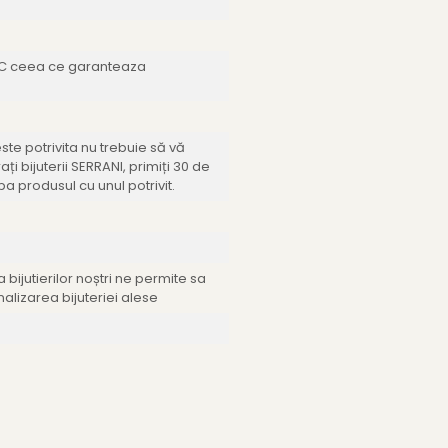
NPC ceea ce garanteaza
te potrivita nu trebuie să vă
ți bijuterii SERRANI, primiți 30 de
a produsul cu unul potrivit.
bijutierilor noștri ne permite sa
nalizarea bijuteriei alese