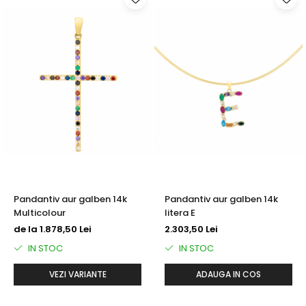
Pandantiv aur galben 14k
Pandantiv aur galben 14k
Multicolour
litera E
de la 1.878,50 Lei
2.303,50 Lei
IN STOC
IN STOC
VEZI VARIANTE
ADAUGA IN COS